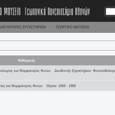
Jump to navigation
Αναζήτηση
Φ
ΔΙΕΥΘΥΝΤΕΣ ΕΡΓΑΣΤΗΡΙΩΝ
ΓΕΩΡΓΙΚΟ ΜΟΥΣΕΙΟ
ό
ρ
μ
α
Καθηγητές
α
ιολογίας και Μορφολογίας Φυτών
Διευθυντής Εργαστήριου:
Φυτοπαθολογί
ν
ίας και Μορφολογίας Φυτών
Θητεία:
1958
-
1988
α
ζ
ή