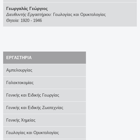
α
Γεωργαλάς Γεώργιος
Διευθυντής Εργαστήριου:
Γεωλογίας και Ορυκτολογίας
ζ
Θητεία:
1920
-
1946
ή
τ
η
EΡΓΑΣΤΗΡΙΑ
σ
Αμπελουργίας
η
Γαλακτοκομίας
ς
Γενικής και Ειδικής Γεωργίας
Γενικής και Ειδικής Ζωοτεχνίας
Γενικής Χημείας
Γεωλογίας και Ορυκτολογίας