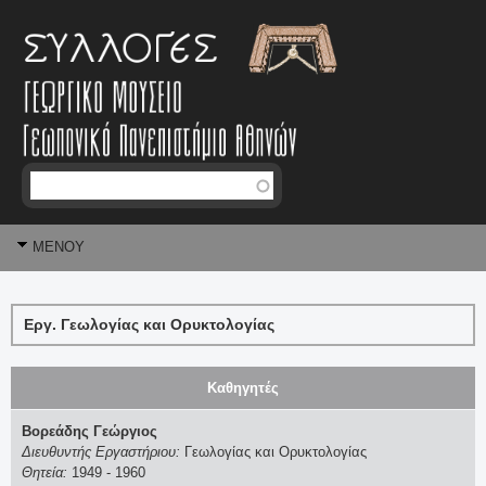
Jump to navigation
Αναζήτηση
Φ
MENOY
ό
ρ
Εργ. Γεωλογίας και Ορυκτολογίας
μ
α
Καθηγητές
α
Βορεάδης Γεώργιος
Διευθυντής Εργαστήριου:
Γεωλογίας και Ορυκτολογίας
ν
Θητεία:
1949
-
1960