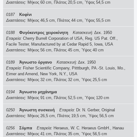
Διαστάσεις:
Μήκος 60 cm, Πλάτος 20,5 cm, Ύψος 54,5 cm
0187
Κοφίνι
Διαστάσεις:
Μήκος 46,5 cm, Πλάτος 44 cm, Ύψος 55,5 cm
0188
Φυγόκεντρος χειροκίνητη
Κατασκευή:
Δεκ. 1950
Εταιρεία:
Cherry Burrell Corporation of USA, Reg. US Pat. Off.,
Facile Tester, Manufactured by at Cedar Rapid 5, Iowa, USA
Διαστάσεις:
Μήκος 56 cm, Πλάτος 45 cm, Ύψος 40 cm
0189
Άγνωστο όργανο
Κατασκευή:
Δεκ. 1950
Εταιρεία:
Fisher Scientific Company, Pitttburgh, PA.-St. Louis, Mo.,
Eimer and Amend, New York, N.Y., USA
Διαστάσεις:
Μήκος 32 cm, Πλάτος 32 cm, Ύψος 25,5 cm
0194
Άγνωστο μηχάνημα
Διαστάσεις:
Μήκος 91 cm, Πλάτος 52,5 cm, Ύψος 120 cm
0250
Άγνωστη συσκευή
Εταιρεία:
Dr. N. Gerber, Original
Διαστάσεις:
Μήκος 26,5 cm, Πλάτος 19,5 cm, Ύψος 56,5 cm
0256
Σόμπα
Εταιρεία:
Heraeus, W. C. Heraeus GmbH., Hanau
Διαστάσεις:
Μήκος 41 cm, Πλάτος 35 cm, Ύψος 56,5 cm