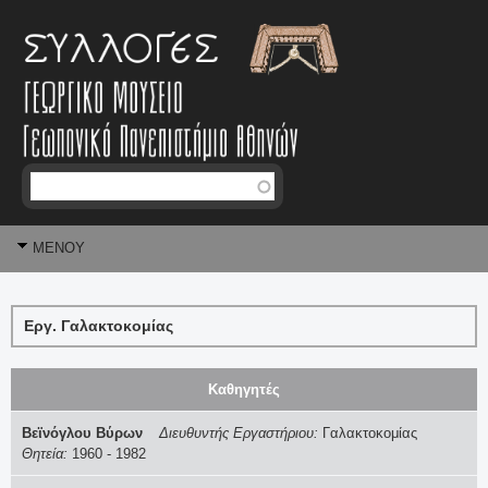
Jump to navigation
Αναζήτηση
Φ
MENOY
ό
ρ
Εργ. Γαλακτοκομίας
μ
α
Καθηγητές
α
Βεϊνόγλου Βύρων
Διευθυντής Εργαστήριου:
Γαλακτοκομίας
Θητεία:
1960
-
1982
ν