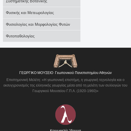
Συστηματικής Βοτανικής
Φυσικής και Μετεωρολογίας
Φυσιολογίας και Μορφολογίας Φυτών
Φυτοπαθολογίας
ΓΕΩΡΓΙΚΟ ΜΟΥΣΕΙΟ
Γεωπονικού Πανεπιστημίου Αθηνών
Επιστημονική Μελέτη: «Η γεωπονική επιστήμη, η γεωργική τεχνολογία και ο
εκσυγχρονισμός της ελληνικής γεωργίας μέσα από τη μελέτη των συλλογών του
Γεωργικού Μουσείου Γ.Π.Α. (1920-1960)»
Κοινωφελές Ίδρυμα