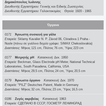
Δημακόπουλος Ιωάννης
α
Διευθυντής Εργαστήριου:
Γενικής και Ειδικής Ζωοτεχνίας
Διευθυντής Εργαστήριου:
Γαλακτοκομίας
Θητεία:
1920
-
1965
ζ
ή
Όργανα
τ
0171
Άγνωστη συσκευή για γάλα
Εταιρεία:
Sklarny Kavalier N. P. Závod 06, Ctiradova 1 Praha -
η
Nusle (πάνω σε γυάλινο δοχείο γράφει: SIMAX Chekoslovakia)
Διαστάσεις:
Μήκος 121 cm, Πλάτος 76 cm, Ύψος 223 cm
σ
0177
Μετρητής pH
Κατασκευή:
Δεκ. 1950
η
Εταιρεία:
Beckman, Glass Electrode pH Meter, National Technical
Laboratories, South Pasadena, California, USA
ς
Διαστάσεις:
Μήκος 29,5 cm, Πλάτος 24 cm, Ύψος 20,5 cm
0179
Άγνωστο όργανο
Κατασκευή:
Δεκ. 1970
Εταιρεία:
"PILZ" Deutsches Patent, Made in Germany
Διαστάσεις:
Μήκος 32 cm, Πλάτος 23 cm, Ύψος 16,5 cm
0186
Ζυγός ακριβείας
Κατασκευή:
1963
Εταιρεία:
CДЕПАНО В CCCР, ГОСМЕТР ЛЕНИНGРАД